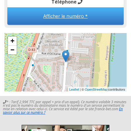
Téléphone
Afficher le numéro *
+
−
Leaflet
| ©
OpenStreetMap
contributors
* : Tarif 2,99€ TTC par appel + prix d'un appel). Ce numéro valable 3 minutes
n'est pas le numéro du destinataire mais le numéro d'un service permettant la
mise en relation avec celui-ci. Ce service est édité par le site france-bet.com
En
savoir plus sur ce numéro ?