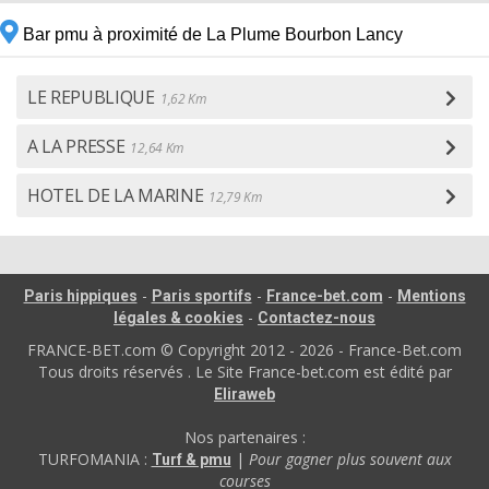
Bar pmu à proximité de La Plume Bourbon Lancy
LE REPUBLIQUE
1,62 Km
A LA PRESSE
12,64 Km
HOTEL DE LA MARINE
12,79 Km
-
-
-
Paris hippiques
Paris sportifs
France-bet.com
Mentions
-
légales & cookies
Contactez-nous
FRANCE-BET.com © Copyright 2012 - 2026 - France-Bet.com
Tous droits réservés . Le Site France-bet.com est édité par
Eliraweb
Nos partenaires :
TURFOMANIA :
|
Pour gagner plus souvent aux
Turf & pmu
courses