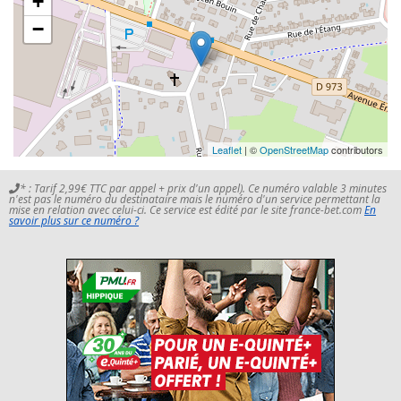
+
−
Leaflet
| ©
OpenStreetMap
contributors
* : Tarif 2,99€ TTC par appel + prix d'un appel). Ce numéro valable 3 minutes
n'est pas le numéro du destinataire mais le numéro d'un service permettant la
mise en relation avec celui-ci. Ce service est édité par le site france-bet.com
En
savoir plus sur ce numéro ?