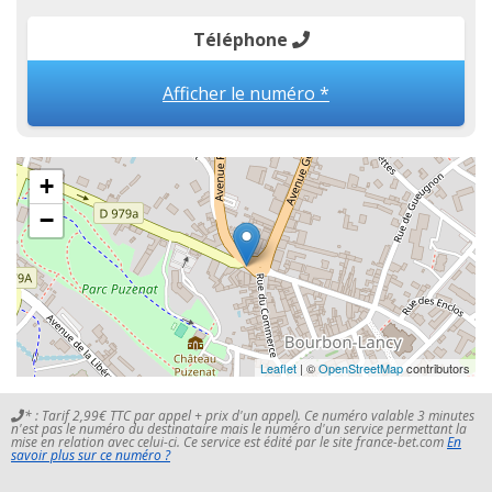
Téléphone
Afficher le numéro *
+
−
Leaflet
| ©
OpenStreetMap
contributors
* : Tarif 2,99€ TTC par appel + prix d'un appel). Ce numéro valable 3 minutes
n'est pas le numéro du destinataire mais le numéro d'un service permettant la
mise en relation avec celui-ci. Ce service est édité par le site france-bet.com
En
savoir plus sur ce numéro ?