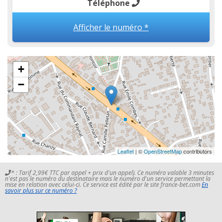
Téléphone
Afficher le numéro *
+
−
Leaflet
| ©
OpenStreetMap
contributors
* : Tarif 2,99€ TTC par appel + prix d'un appel). Ce numéro valable 3 minutes
n'est pas le numéro du destinataire mais le numéro d'un service permettant la
mise en relation avec celui-ci. Ce service est édité par le site france-bet.com
En
savoir plus sur ce numéro ?