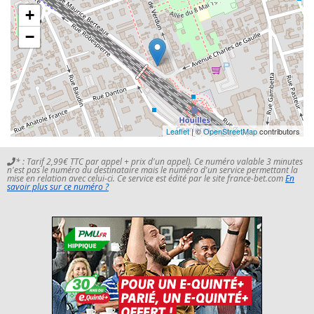
+
−
Leaflet
| ©
OpenStreetMap
contributors
* : Tarif 2,99€ TTC par appel + prix d'un appel). Ce numéro valable 3 minutes
n'est pas le numéro du destinataire mais le numéro d'un service permettant la
mise en relation avec celui-ci. Ce service est édité par le site france-bet.com
En
savoir plus sur ce numéro ?