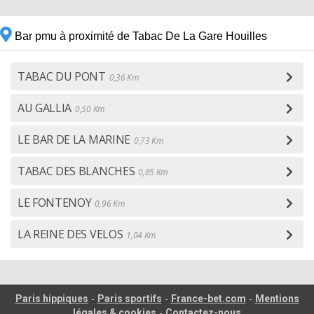
Bar pmu à proximité de Tabac De La Gare Houilles
TABAC DU PONT
0,36 Km
AU GALLIA
0,50 Km
LE BAR DE LA MARINE
0,73 Km
TABAC DES BLANCHES
0,85 Km
LE FONTENOY
0,96 Km
LA REINE DES VELOS
1,04 Km
-
-
-
Paris hippiques
Paris sportifs
France-bet.com
Mentions
-
légales & cookies
Contactez-nous