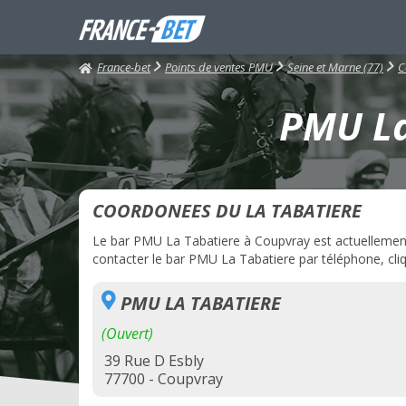
France-bet
Points de ventes PMU
Seine et Marne (77)
C
PMU La
COORDONEES DU LA TABATIERE
Le bar PMU La Tabatiere à Coupvray est actuellement 
contacter le bar PMU La Tabatiere par téléphone, cliq
PMU LA TABATIERE
(Ouvert)
39 Rue D Esbly
77700 - Coupvray