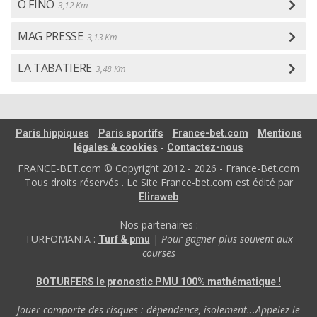
O FINO
3,12 Km
MAG PRESSE
3,13 Km
LA TABATIERE
3,48 Km
-
-
-
Paris hippiques
Paris sportifs
France-bet.com
Mentions
-
légales & cookies
Contactez-nous
FRANCE-BET.com © Copyright 2012 - 2026 - France-Bet.com
Tous droits réservés . Le Site France-bet.com est édité par
Eliraweb
Nos partenaires :
TURFOMANIA :
|
Pour gagner plus souvent aux
Turf & pmu
courses
BOTURFERS le pronostic PMU 100% mathématique !
Jouer comporte des risques : dépendence, isolement...Appelez le