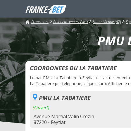
France-bet
Points de ventes PMU
Haute Vienne (87)
Fey
PMU L
COORDONEES DU LA TABATIERE
Le bar PMU La Tabatiere à Feytiat est actuellement ou
La Tabatiere par téléphone, cliquez sur « Afficher le 
PMU LA TABATIERE
(Ouvert)
Avenue Martial Valin Crezin
87220 - Feytiat