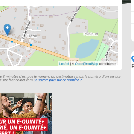
Leaflet
| ©
OpenStreetMap
contributors
F
le 3 minutes n'est pas le numéro du destinataire mais le numéro d'un service
 le site france-bet.com
En savoir plus sur ce numéro ?