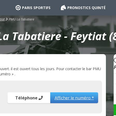
PARIS SPORTIFS
PRONOSTICS QUINTÉ
PMU La Tabatiere
tiat
a Tabatiere - Feytiat (
vert. il est ouvert tous les jours. Pour contacter le bar PMU
numéro » .
Téléphone
Afficher le numéro *