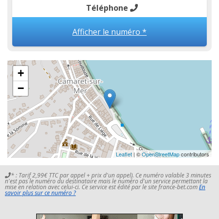
Téléphone
Afficher le numéro *
+
−
Leaflet
| ©
OpenStreetMap
contributors
* : Tarif 2,99€ TTC par appel + prix d'un appel). Ce numéro valable 3 minutes
n'est pas le numéro du destinataire mais le numéro d'un service permettant la
mise en relation avec celui-ci. Ce service est édité par le site france-bet.com
En
savoir plus sur ce numéro ?