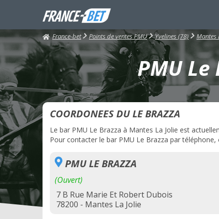
France-bet
Points de ventes PMU
Yvelines (78)
Mantes L
PMU Le B
COORDONEES DU LE BRAZZA
Le bar PMU Le Brazza à Mantes La Jolie est actuelleme
Pour contacter le bar PMU Le Brazza par téléphone, cl
PMU LE BRAZZA
(Ouvert)
7 B Rue Marie Et Robert Dubois
78200 - Mantes La Jolie