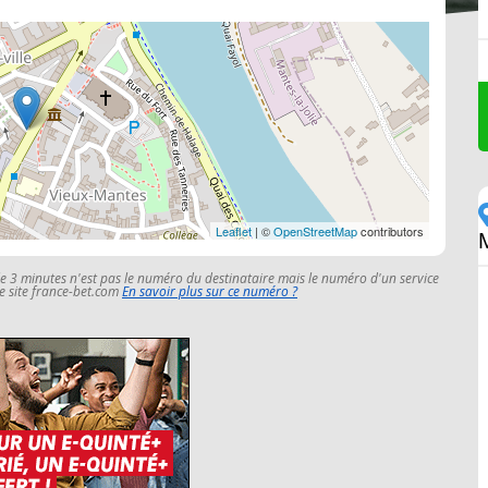
Leaflet
| ©
OpenStreetMap
contributors
le 3 minutes n'est pas le numéro du destinataire mais le numéro d'un service
 le site france-bet.com
En savoir plus sur ce numéro ?