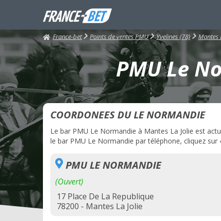
France-bet
Points de ventes PMU
Yvelines (78)
Mantes L
PMU Le Nor
COORDONEES DU LE NORMANDIE
Le bar PMU Le Normandie à Mantes La Jolie est actuel
le bar PMU Le Normandie par téléphone, cliquez sur «
PMU LE NORMANDIE
(Ouvert)
17 Place De La Republique
78200 - Mantes La Jolie