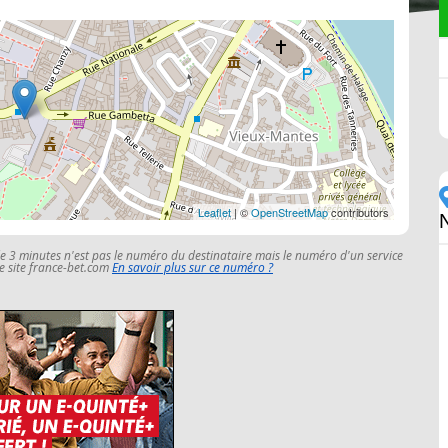
Leaflet
| ©
OpenStreetMap
contributors
le 3 minutes n'est pas le numéro du destinataire mais le numéro d'un service
 le site france-bet.com
En savoir plus sur ce numéro ?