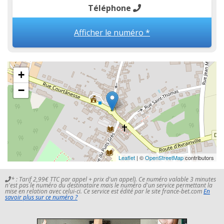
Téléphone
Afficher le numéro *
+
−
Leaflet
| ©
OpenStreetMap
contributors
* : Tarif 2,99€ TTC par appel + prix d'un appel). Ce numéro valable 3 minutes
n'est pas le numéro du destinataire mais le numéro d'un service permettant la
mise en relation avec celui-ci. Ce service est édité par le site france-bet.com
En
savoir plus sur ce numéro ?