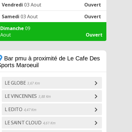
Vendredi
03 Aout
Ouvert
Samedi
03 Aout
Ouvert
Dimanche
09
Aout
Ouvert
Bar pmu à proximité de Le Cafe Des
Sports Maroeuil
LE GLOBE
3,67 Km
LE VINCENNES
3,88 Km
L EDITO
4,47 Km
LE SAINT CLOUD
4,61 Km