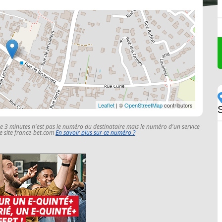
Leaflet
| ©
OpenStreetMap
contributors
le 3 minutes n'est pas le numéro du destinataire mais le numéro d'un service
 le site france-bet.com
En savoir plus sur ce numéro ?