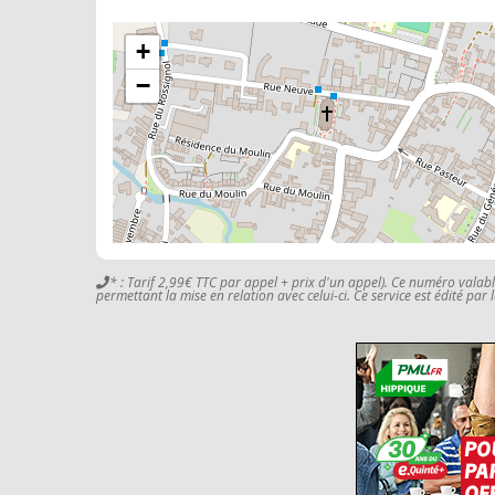
+
−
* : Tarif 2,99€ TTC par appel + prix d'un appel). Ce numéro valab
permettant la mise en relation avec celui-ci. Ce service est édité par