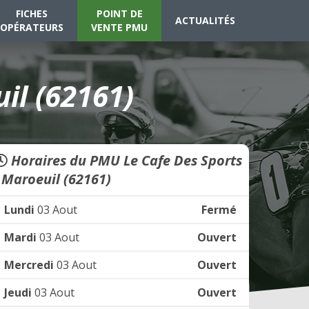
FICHES
POINT DE
ACTUALITÉS
OPÉRATEURS
VENTE PMU
il (62161)
Horaires du PMU Le Cafe Des Sports
- Maroeuil (62161)
Lundi
03 Aout
Fermé
Mardi
03 Aout
Ouvert
Mercredi
03 Aout
Ouvert
Jeudi
03 Aout
Ouvert