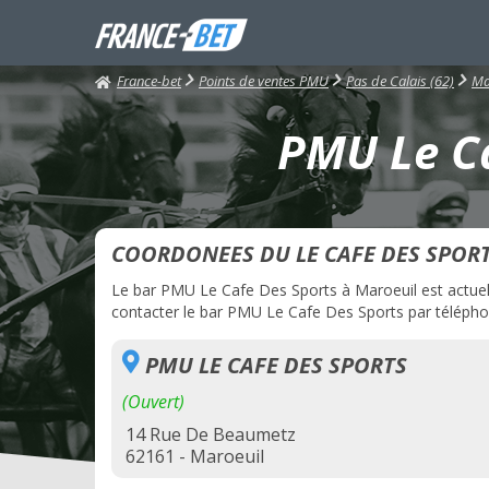
France-bet
Points de ventes PMU
Pas de Calais (62)
Ma
PMU Le Ca
COORDONEES DU LE CAFE DES SPOR
Le bar PMU Le Cafe Des Sports à Maroeuil est actuelle
contacter le bar PMU Le Cafe Des Sports par téléphone
PMU LE CAFE DES SPORTS
(Ouvert)
14 Rue De Beaumetz
62161 - Maroeuil