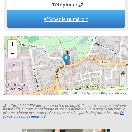
Téléphone
Afficher le numéro *
+
−
Leaflet
| ©
OpenStreetMap
contributors
* : Tarif 2,99€ TTC par appel + prix d'un appel). Ce numéro valable 3 minutes
n'est pas le numéro du destinataire mais le numéro d'un service permettant la
mise en relation avec celui-ci. Ce service est édité par le site france-bet.com
En
savoir plus sur ce numéro ?