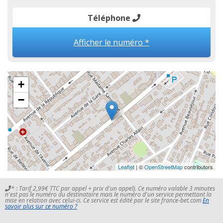
Téléphone
Afficher le numéro *
+
−
Leaflet
| ©
OpenStreetMap
contributors
* : Tarif 2,99€ TTC par appel + prix d'un appel). Ce numéro valable 3 minutes
n'est pas le numéro du destinataire mais le numéro d'un service permettant la
mise en relation avec celui-ci. Ce service est édité par le site france-bet.com
En
savoir plus sur ce numéro ?