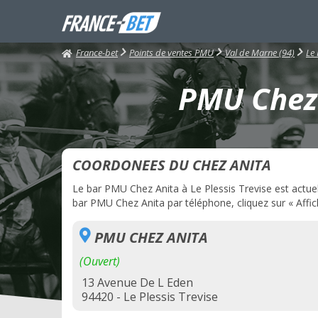
France-bet
Points de ventes PMU
Val de Marne (94)
Le 
PMU Chez A
COORDONEES DU CHEZ ANITA
Le bar PMU Chez Anita à Le Plessis Trevise est actuell
bar PMU Chez Anita par téléphone, cliquez sur « Affic
PMU CHEZ ANITA
(Ouvert)
13 Avenue De L Eden
94420 - Le Plessis Trevise