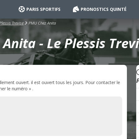
PARIS SPORTIFS
PRONOSTICS QUINTÉ
PMU Chez Anita
Plessis Trevise
nita - Le Plessis Trev
P
ement ouvert. il est ouvert tous les jours. Pour contacter le
her le numéro » .