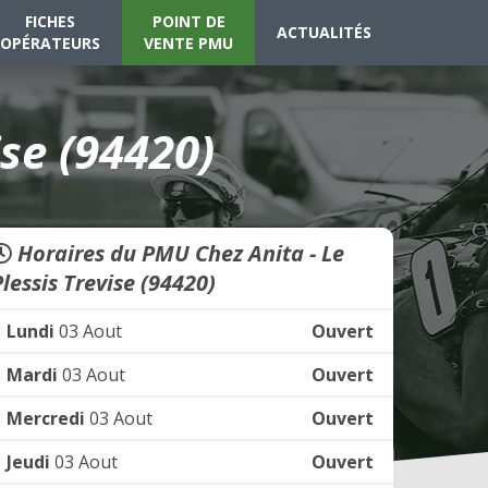
FICHES
POINT DE
ACTUALITÉS
OPÉRATEURS
VENTE PMU
ise (94420)
Horaires du PMU Chez Anita - Le
lessis Trevise (94420)
Lundi
03 Aout
Ouvert
Mardi
03 Aout
Ouvert
Mercredi
03 Aout
Ouvert
Jeudi
03 Aout
Ouvert