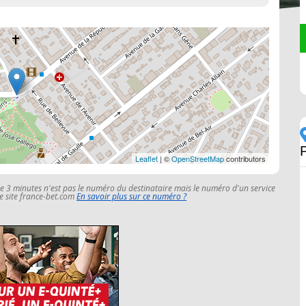
Leaflet
| ©
OpenStreetMap
contributors
le 3 minutes n'est pas le numéro du destinataire mais le numéro d'un service
 le site france-bet.com
En savoir plus sur ce numéro ?