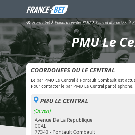
France-bet
Points de ventes PMU
Seine et Marne (77)
P
PMU Le Cen
COORDONEES DU LE CENTRAL
Le bar PMU Le Central à Pontault Combault est actuell
Pour contacter le bar PMU Le Central par téléphone, c
PMU LE CENTRAL
(Ouvert)
Avenue De La Republique
CCAL
77340 - Pontault Combault