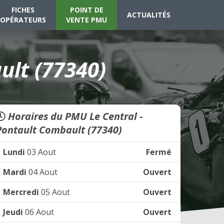
FICHES
POINT DE
ACTUALITÉS
OPÉRATEURS
VENTE PMU
ult (77340)
Horaires du PMU Le Central -
Pontault Combault (77340)
Lundi
03 Aout
Fermé
Mardi
04 Aout
Ouvert
Mercredi
05 Aout
Ouvert
Jeudi
06 Aout
Ouvert