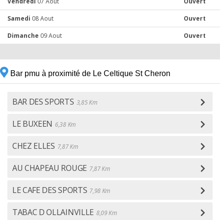
Vendredi
07 Aout
Ouvert
Samedi
08 Aout
Ouvert
Dimanche
09 Aout
Ouvert
Bar pmu à proximité de Le Celtique St Cheron
BAR DES SPORTS
3,85 Km
LE BUXEEN
6,38 Km
CHEZ ELLES
7,87 Km
AU CHAPEAU ROUGE
7,87 Km
LE CAFE DES SPORTS
7,98 Km
TABAC D OLLAINVILLE
8,09 Km