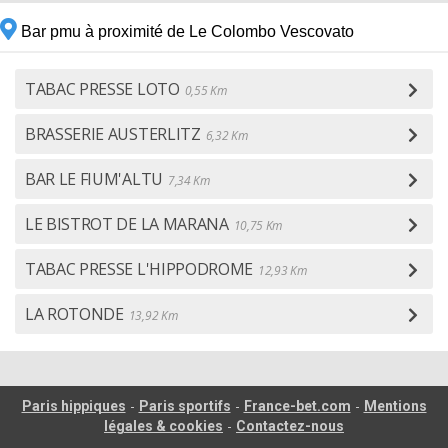
Bar pmu à proximité de Le Colombo Vescovato
TABAC PRESSE LOTO
0,55 Km
BRASSERIE AUSTERLITZ
6,32 Km
BAR LE FIUM'ALTU
7,34 Km
LE BISTROT DE LA MARANA
10,75 Km
TABAC PRESSE L'HIPPODROME
12,93 Km
LA ROTONDE
13,92 Km
-
-
-
Paris hippiques
Paris sportifs
France-bet.com
Mentions
-
légales & cookies
Contactez-nous