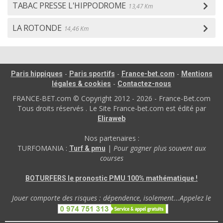
TABAC PRESSE L'HIPPODROME
13,47 Km
LA ROTONDE
14,46 Km
-
-
-
Paris hippiques
Paris sportifs
France-bet.com
Mentions
-
légales & cookies
Contactez-nous
FRANCE-BET.com © Copyright 2012 - 2026 - France-Bet.com
Tous droits réservés . Le Site France-bet.com est édité par
Eliraweb
Nos partenaires :
TURFOMANIA :
|
Pour gagner plus souvent aux
Turf & pmu
courses
BOTURFERS le pronostic PMU 100% mathématique !
Jouer comporte des risques : dépendence, isolement...Appelez le