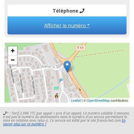
Téléphone
Afficher le numéro *
+
−
Leaflet
| ©
OpenStreetMap
contributors
* : Tarif 2,99€ TTC par appel + prix d'un appel). Ce numéro valable 3 minutes
n'est pas le numéro du destinataire mais le numéro d'un service permettant la
mise en relation avec celui-ci. Ce service est édité par le site france-bet.com
En
savoir plus sur ce numéro ?