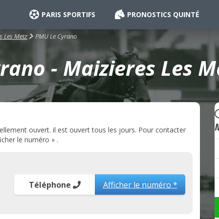
PARIS SPORTIFS
PRONOSTICS QUINTÉ
PMU Le Cyrano
s Les Metz
ano - Maizieres Les M
lement ouvert. il est ouvert tous les jours. Pour contacter
icher le numéro » .
Téléphone
Afficher le numéro *