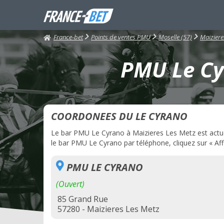
France-bet
Points de ventes PMU
Moselle (57)
Maiziere
PMU Le Cyr
COORDONEES DU LE CYRANO
Le bar PMU Le Cyrano à Maizieres Les Metz est actuel
le bar PMU Le Cyrano par téléphone, cliquez sur « Aff
PMU LE CYRANO
(Ouvert)
85 Grand Rue
57280 - Maizieres Les Metz