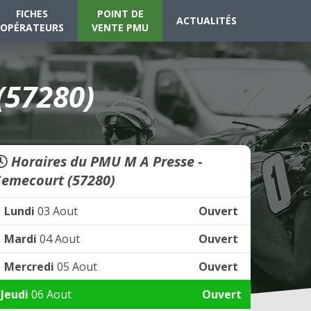
FICHES
POINT DE
ACTUALITÉS
OPÉRATEURS
VENTE PMU
(57280)
Horaires du PMU M A Presse -
Semecourt (57280)
Lundi
03 Aout
Ouvert
Mardi
04 Aout
Ouvert
Mercredi
05 Aout
Ouvert
Jeudi
06 Aout
Ouvert