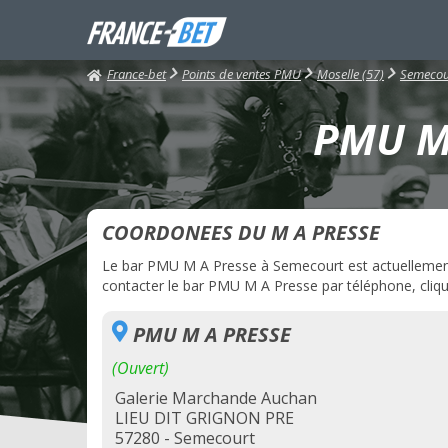
France-bet
Points de ventes PMU
Moselle (57)
Semecou
PMU M 
COORDONEES DU M A PRESSE
Le bar PMU M A Presse à Semecourt est actuellement o
contacter le bar PMU M A Presse par téléphone, clique
PMU M A PRESSE
(Ouvert)
Galerie Marchande Auchan
LIEU DIT GRIGNON PRE
57280 - Semecourt