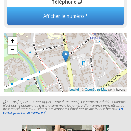
Téléphone
Afficher le numéro *
+
−
Leaflet
| ©
OpenStreetMap
contributors
* : Tarif 2,99€ TTC par appel + prix d'un appel). Ce numéro valable 3 minutes
n'est pas le numéro du destinataire mais le numéro d'un service permettant la
mise en relation avec celui-ci. Ce service est édité par le site france-bet.com
En
savoir plus sur ce numéro ?