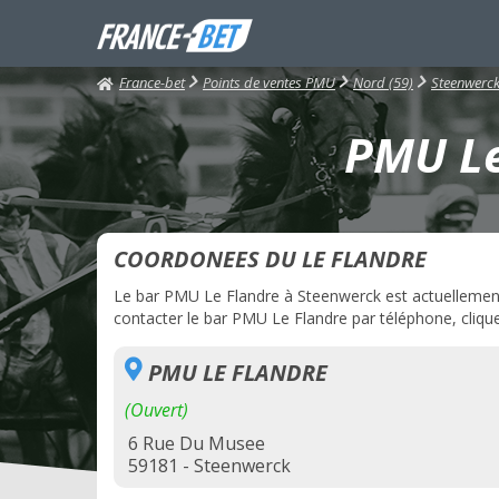
France-bet
Points de ventes PMU
Nord (59)
Steenwerc
PMU Le
COORDONEES DU LE FLANDRE
Le bar PMU Le Flandre à Steenwerck est actuellement o
contacter le bar PMU Le Flandre par téléphone, clique
PMU LE FLANDRE
(Ouvert)
6 Rue Du Musee
59181 - Steenwerck