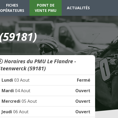
FICHES
POINT DE
ACTUALITÉS
OPÉRATEURS
VENTE PMU
(59181)
Horaires du PMU Le Flandre -
Steenwerck (59181)
Lundi
03 Aout
Fermé
Mardi
04 Aout
Ouvert
Mercredi
05 Aout
Ouvert
Jeudi
06 Aout
Ouvert