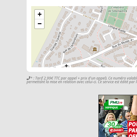
+
−
* : Tarif 2,99€ TTC par appel + prix d'un appel). Ce numéro valab
permettant la mise en relation avec celui-ci. Ce service est édité par