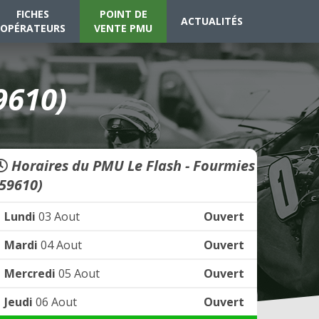
FICHES
POINT DE
ACTUALITÉS
OPÉRATEURS
VENTE PMU
9610)
Horaires du PMU Le Flash - Fourmies
(59610)
Lundi
03 Aout
Ouvert
Mardi
04 Aout
Ouvert
Mercredi
05 Aout
Ouvert
Jeudi
06 Aout
Ouvert