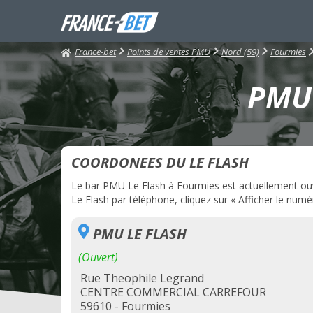
France-bet
Points de ventes PMU
Nord (59)
Fourmies
PMU 
COORDONEES DU LE FLASH
Le bar PMU Le Flash à Fourmies est actuellement ouve
Le Flash par téléphone, cliquez sur « Afficher le numér
PMU LE FLASH
(Ouvert)
Rue Theophile Legrand
CENTRE COMMERCIAL CARREFOUR
59610 - Fourmies