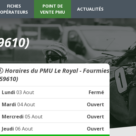
FICHES
POINT DE
ACTUALITÉS
OPÉRATEURS
VENTE PMU
9610)
Horaires du PMU Le Royal - Fourmies
(59610)
Lundi
03 Aout
Fermé
Mardi
04 Aout
Ouvert
Mercredi
05 Aout
Ouvert
Jeudi
06 Aout
Ouvert