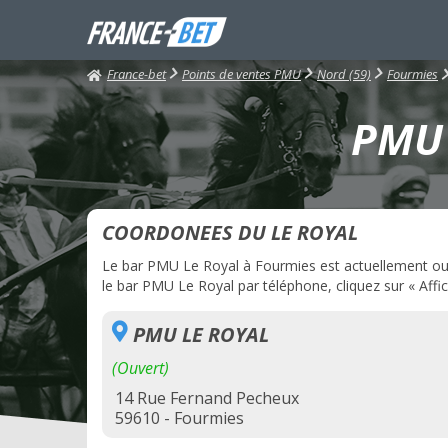
France-bet
Points de ventes PMU
Nord (59)
Fourmies
PMU 
COORDONEES DU LE ROYAL
Le bar PMU Le Royal à Fourmies est actuellement ouver
le bar PMU Le Royal par téléphone, cliquez sur « Affi
PMU LE ROYAL
(Ouvert)
14 Rue Fernand Pecheux
59610 - Fourmies