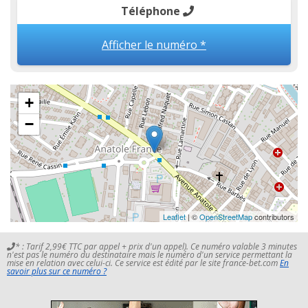
Téléphone
Afficher le numéro *
+
−
Leaflet
| ©
OpenStreetMap
contributors
* : Tarif 2,99€ TTC par appel + prix d'un appel). Ce numéro valable 3 minutes
n'est pas le numéro du destinataire mais le numéro d'un service permettant la
mise en relation avec celui-ci. Ce service est édité par le site france-bet.com
En
savoir plus sur ce numéro ?