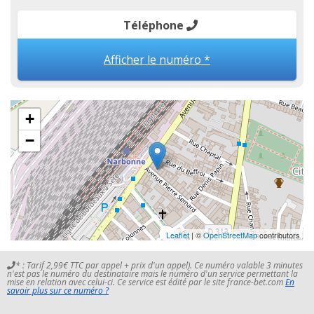
Téléphone
Afficher le numéro *
+
−
Leaflet
| ©
OpenStreetMap
contributors
* : Tarif 2,99€ TTC par appel + prix d'un appel). Ce numéro valable 3 minutes
n'est pas le numéro du destinataire mais le numéro d'un service permettant la
mise en relation avec celui-ci. Ce service est édité par le site france-bet.com
En
savoir plus sur ce numéro ?