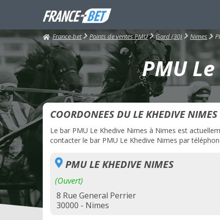
France-bet
P
Points de ventes PMU
Gard (30)
Nimes
PMU Le 
COORDONEES DU LE KHEDIVE NIMES
Le bar PMU Le Khedive Nimes à Nimes est actuellement
contacter le bar PMU Le Khedive Nimes par téléphone,
PMU LE KHEDIVE NIMES
(Ouvert)
8 Rue General Perrier
30000 - Nimes