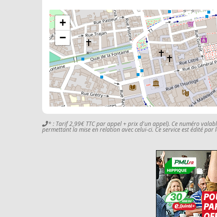
+
−
* : Tarif 2,99€ TTC par appel + prix d'un appel). Ce numéro valab
permettant la mise en relation avec celui-ci. Ce service est édité par