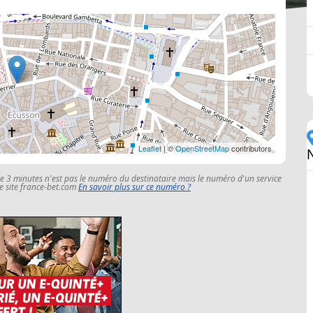
Leaflet
| ©
OpenStreetMap
contributors
le 3 minutes n'est pas le numéro du destinataire mais le numéro d'un service
 le site france-bet.com
En savoir plus sur ce numéro ?