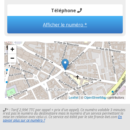
Téléphone
Afficher le numéro *
+
−
Leaflet
| ©
OpenStreetMap
contributors
* : Tarif 2,99€ TTC par appel + prix d'un appel). Ce numéro valable 3 minutes
n'est pas le numéro du destinataire mais le numéro d'un service permettant la
mise en relation avec celui-ci. Ce service est édité par le site france-bet.com
En
savoir plus sur ce numéro ?