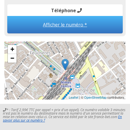
Téléphone
Afficher le numéro *
+
−
Leaflet
| ©
OpenStreetMap
contributors
* : Tarif 2,99€ TTC par appel + prix d'un appel). Ce numéro valable 3 minutes
n'est pas le numéro du destinataire mais le numéro d'un service permettant la
mise en relation avec celui-ci. Ce service est édité par le site france-bet.com
En
savoir plus sur ce numéro ?