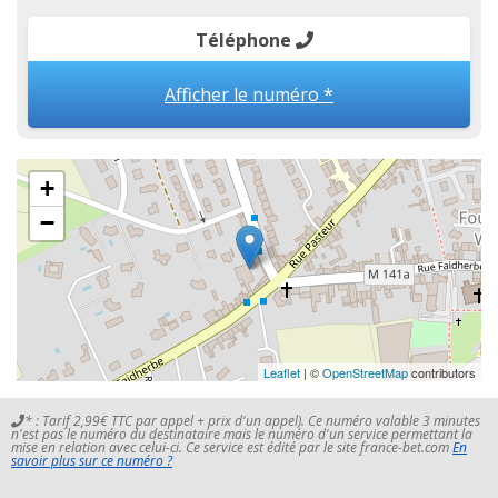
Téléphone
Afficher le numéro *
+
−
Leaflet
| ©
OpenStreetMap
contributors
* : Tarif 2,99€ TTC par appel + prix d'un appel). Ce numéro valable 3 minutes
n'est pas le numéro du destinataire mais le numéro d'un service permettant la
mise en relation avec celui-ci. Ce service est édité par le site france-bet.com
En
savoir plus sur ce numéro ?