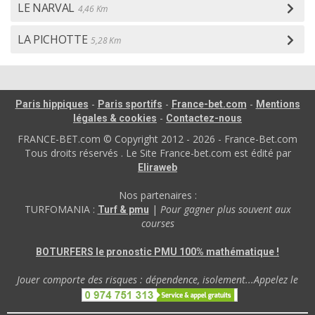
LE NARVAL
4,46 Km
LA PICHOTTE
5,28 Km
-
-
-
Paris hippiques
Paris sportifs
France-bet.com
Mentions
-
légales & cookies
Contactez-nous
FRANCE-BET.com © Copyright 2012 - 2026 - France-Bet.com
Tous droits réservés . Le Site France-bet.com est édité par
Eliraweb
Nos partenaires :
TURFOMANIA :
|
Pour gagner plus souvent aux
Turf & pmu
courses
BOTURFERS le pronostic PMU 100% mathématique !
Jouer comporte des risques : dépendence, isolement...Appelez le