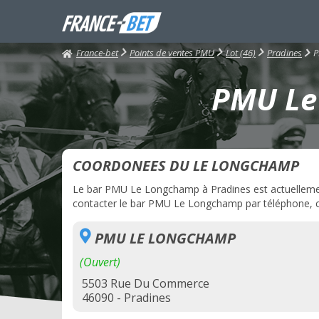
France-bet
P
Points de ventes PMU
Lot (46)
Pradines
PMU Le 
COORDONEES DU LE LONGCHAMP
Le bar PMU Le Longchamp à Pradines est actuellement 
contacter le bar PMU Le Longchamp par téléphone, cli
PMU LE LONGCHAMP
(Ouvert)
5503 Rue Du Commerce
46090 - Pradines