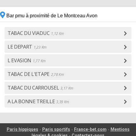
Bar pmu à proximité de Le Montceau Avon
TABAC DU VIADUC
1,12 Km
LE DEPART
1,23 Km
L EVASION
1,77 Km
TABAC DE L'ETAPE
2,78 Km
TABAC DU CARROUSEL
3,17 Km
A LA BONNE TREILLE
3,39 Km
-
-
-
Paris hippiques
Paris sportifs
France-bet.com
Mentions
-
légales & cookies
Contactez-nous