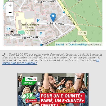
+
−
Leaflet
| ©
OpenStreetMap
contributors
* : Tarif 2,99€ TTC par appel + prix d'un appel). Ce numéro valable 3 minutes
n'est pas le numéro du destinataire mais le numéro d'un service permettant la
mise en relation avec celui-ci. Ce service est édité par le site france-bet.com
En
savoir plus sur ce numéro ?