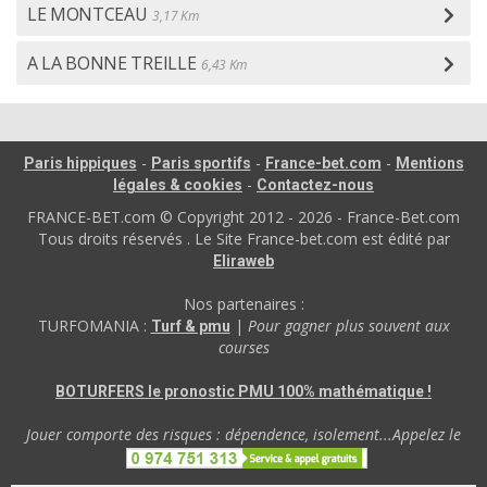
LE MONTCEAU
3,17 Km
A LA BONNE TREILLE
6,43 Km
-
-
-
Paris hippiques
Paris sportifs
France-bet.com
Mentions
-
légales & cookies
Contactez-nous
FRANCE-BET.com © Copyright 2012 - 2026 - France-Bet.com
Tous droits réservés . Le Site France-bet.com est édité par
Eliraweb
Nos partenaires :
TURFOMANIA :
|
Pour gagner plus souvent aux
Turf & pmu
courses
BOTURFERS le pronostic PMU 100% mathématique !
Jouer comporte des risques : dépendence, isolement...Appelez le