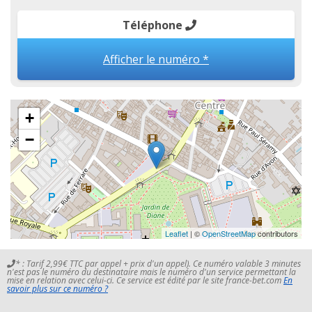
Téléphone
Afficher le numéro *
+
−
Leaflet
| ©
OpenStreetMap
contributors
* : Tarif 2,99€ TTC par appel + prix d'un appel). Ce numéro valable 3 minutes
n'est pas le numéro du destinataire mais le numéro d'un service permettant la
mise en relation avec celui-ci. Ce service est édité par le site france-bet.com
En
savoir plus sur ce numéro ?