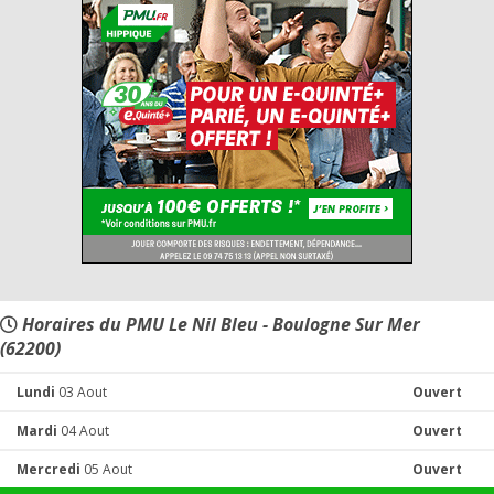
Horaires du PMU Le Nil Bleu - Boulogne Sur Mer
(62200)
Lundi
03 Aout
Ouvert
Mardi
04 Aout
Ouvert
Mercredi
05 Aout
Ouvert