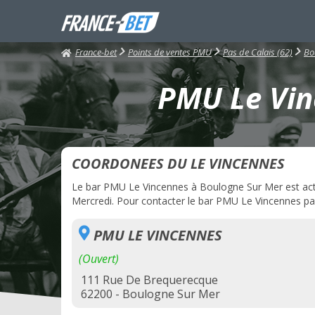
France-bet
Points de ventes PMU
Pas de Calais (62)
Bo
PMU Le Vin
COORDONEES DU LE VINCENNES
Le bar PMU Le Vincennes à Boulogne Sur Mer est actue
Mercredi. Pour contacter le bar PMU Le Vincennes par 
PMU LE VINCENNES
(Ouvert)
111 Rue De Brequerecque
62200 - Boulogne Sur Mer