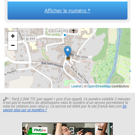
Afficher le numéro *
+
−
Leaflet
| ©
OpenStreetMap
contributors
* : Tarif 2,99€ TTC par appel + prix d'un appel). Ce numéro valable 3 minutes
n'est pas le numéro du destinataire mais le numéro d'un service permettant la
mise en relation avec celui-ci. Ce service est édité par le site france-bet.com
En
savoir plus sur ce numéro ?