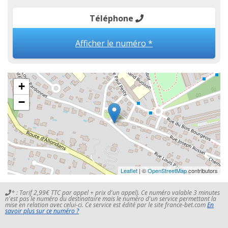
Téléphone
Afficher le numéro *
+
−
Leaflet
| ©
OpenStreetMap
contributors
* : Tarif 2,99€ TTC par appel + prix d'un appel). Ce numéro valable 3 minutes
n'est pas le numéro du destinataire mais le numéro d'un service permettant la
mise en relation avec celui-ci. Ce service est édité par le site france-bet.com
En
savoir plus sur ce numéro ?