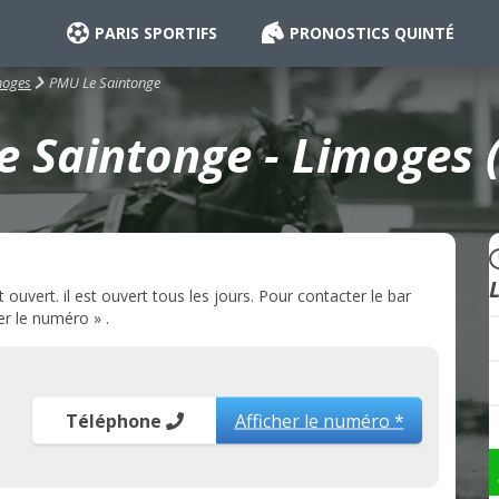
PARIS SPORTIFS
PRONOSTICS QUINTÉ
PMU Le Saintonge
moges
 Saintonge - Limoges 
vert. il est ouvert tous les jours. Pour contacter le bar
er le numéro » .
Téléphone
Afficher le numéro *