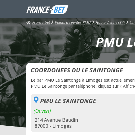
France-bet
Points de ventes PMU
Haute Vienne (87)
Li
PMU Le
COORDONEES DU LE SAINTONGE
Le bar PMU Le Saintonge à Limoges est actuellement ou
PMU Le Saintonge par téléphone, cliquez sur « Affich
PMU LE SAINTONGE
(Ouvert)
214 Avenue Baudin
87000 - Limoges