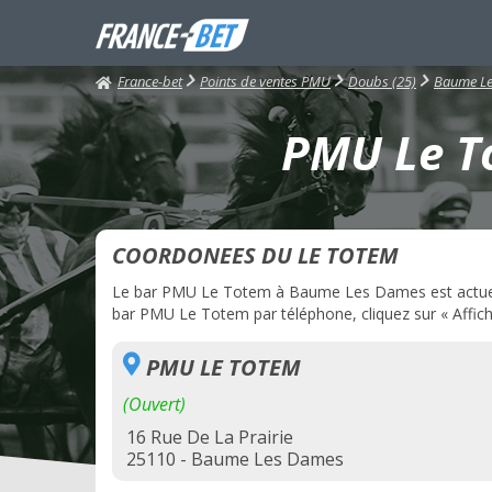
France-bet
Points de ventes PMU
Doubs (25)
Baume L
PMU Le T
COORDONEES DU LE TOTEM
Le bar PMU Le Totem à Baume Les Dames est actuellem
bar PMU Le Totem par téléphone, cliquez sur « Affich
PMU LE TOTEM
(Ouvert)
16 Rue De La Prairie
25110 - Baume Les Dames