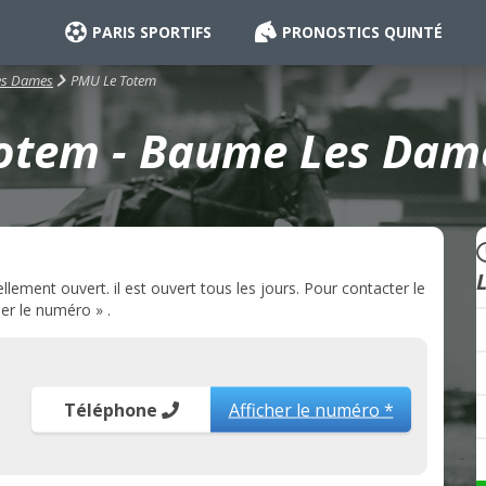
PARIS SPORTIFS
PRONOSTICS QUINTÉ
PMU Le Totem
es Dames
otem - Baume Les Dame
ent ouvert. il est ouvert tous les jours. Pour contacter le
er le numéro » .
Téléphone
Afficher le numéro *