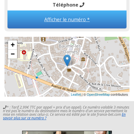
Téléphone
Afficher le numéro *
+
−
Leaflet
| ©
OpenStreetMap
contributors
* : Tarif 2,99€ TTC par appel + prix d'un appel). Ce numéro valable 3 minutes
n'est pas le numéro du destinataire mais le numéro d'un service permettant la
mise en relation avec celui-ci. Ce service est édité par le site france-bet.com
En
savoir plus sur ce numéro ?