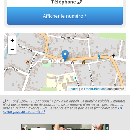
Téléphone
Afficher le numéro *
+
−
Leaflet
| ©
OpenStreetMap
contributors
* : Tarif 2,99€ TTC par appel + prix d'un appel). Ce numéro valable 3 minutes
n'est pas le numéro du destinataire mais le numéro d'un service permettant la
mise en relation avec celui-ci. Ce service est édité par le site france-bet.com
En
savoir plus sur ce numéro ?