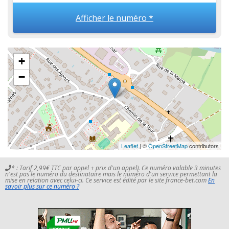
Afficher le numéro *
+
−
Leaflet
| ©
OpenStreetMap
contributors
* : Tarif 2,99€ TTC par appel + prix d'un appel). Ce numéro valable 3 minutes
n'est pas le numéro du destinataire mais le numéro d'un service permettant la
mise en relation avec celui-ci. Ce service est édité par le site france-bet.com
En
savoir plus sur ce numéro ?