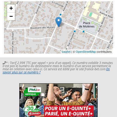
+
−
Leaflet
| ©
OpenStreetMap
contributors
* : Tarif 2,99€ TTC par appel + prix d'un appel). Ce numéro valable 3 minutes
n'est pas le numéro du destinataire mais le numéro d'un service permettant la
mise en relation avec celui-ci. Ce service est édité par le site france-bet.com
En
savoir plus sur ce numéro ?