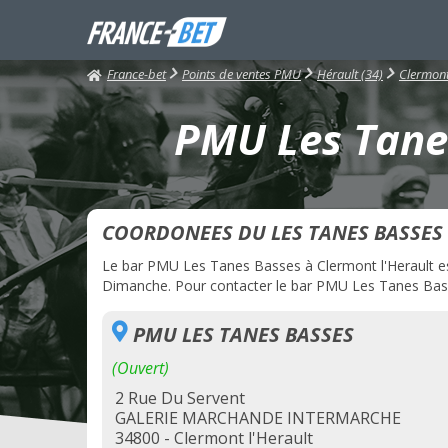
France-bet
Points de ventes PMU
Hérault (34)
Clermont
PMU Les Tanes
COORDONEES DU LES TANES BASSES
Le bar PMU Les Tanes Basses à Clermont l'Herault est 
Dimanche. Pour contacter le bar PMU Les Tanes Basses
PMU LES TANES BASSES
(Ouvert)
2 Rue Du Servent
GALERIE MARCHANDE INTERMARCHE
34800 - Clermont l'Herault