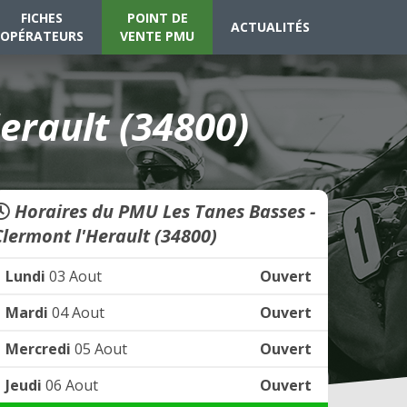
FICHES
POINT DE
ACTUALITÉS
OPÉRATEURS
VENTE PMU
erault (34800)
Horaires du PMU Les Tanes Basses -
Clermont l'Herault (34800)
Lundi
03 Aout
Ouvert
Mardi
04 Aout
Ouvert
Mercredi
05 Aout
Ouvert
Jeudi
06 Aout
Ouvert