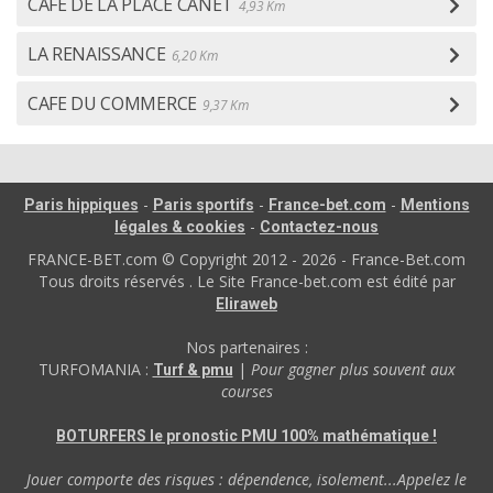
CAFE DE LA PLACE CANET
4,93 Km
LA RENAISSANCE
6,20 Km
CAFE DU COMMERCE
9,37 Km
-
-
-
Paris hippiques
Paris sportifs
France-bet.com
Mentions
-
légales & cookies
Contactez-nous
FRANCE-BET.com © Copyright 2012 - 2026 - France-Bet.com
Tous droits réservés . Le Site France-bet.com est édité par
Eliraweb
Nos partenaires :
TURFOMANIA :
|
Pour gagner plus souvent aux
Turf & pmu
courses
BOTURFERS le pronostic PMU 100% mathématique !
Jouer comporte des risques : dépendence, isolement...Appelez le