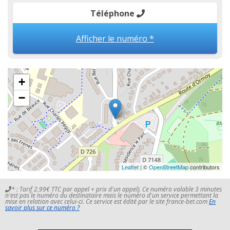
Téléphone
Afficher le numéro *
+
−
Leaflet
| ©
OpenStreetMap
contributors
* : Tarif 2,99€ TTC par appel + prix d'un appel). Ce numéro valable 3 minutes
n'est pas le numéro du destinataire mais le numéro d'un service permettant la
mise en relation avec celui-ci. Ce service est édité par le site france-bet.com
En
savoir plus sur ce numéro ?