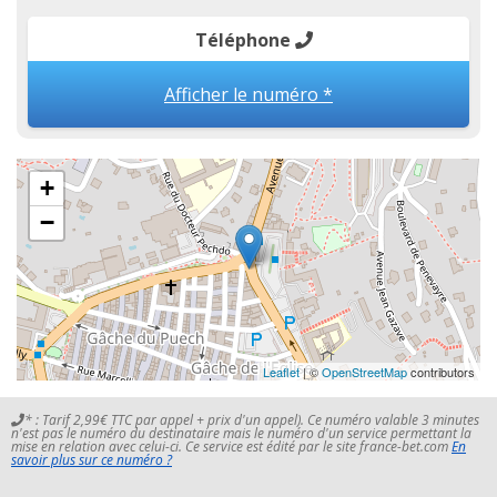
Téléphone
Afficher le numéro *
+
−
Leaflet
| ©
OpenStreetMap
contributors
* : Tarif 2,99€ TTC par appel + prix d'un appel). Ce numéro valable 3 minutes
n'est pas le numéro du destinataire mais le numéro d'un service permettant la
mise en relation avec celui-ci. Ce service est édité par le site france-bet.com
En
savoir plus sur ce numéro ?