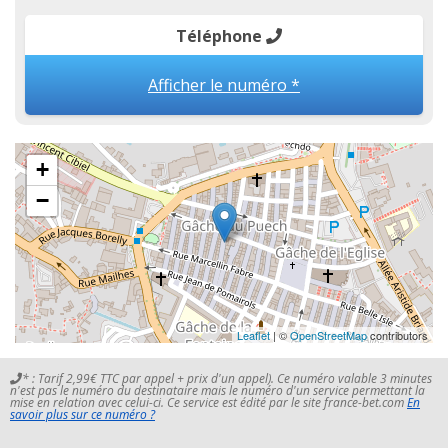
Téléphone
Afficher le numéro *
+
−
Leaflet
| ©
OpenStreetMap
contributors
* : Tarif 2,99€ TTC par appel + prix d'un appel). Ce numéro valable 3 minutes
n'est pas le numéro du destinataire mais le numéro d'un service permettant la
mise en relation avec celui-ci. Ce service est édité par le site france-bet.com
En
savoir plus sur ce numéro ?